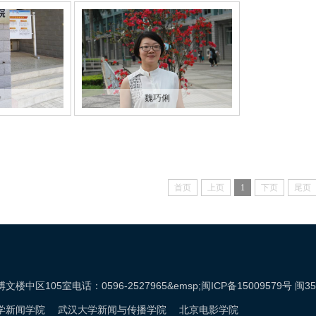
玲
魏巧俐
首页
上页
1
下页
尾页
5室电话：0596-2527965&emsp;闽ICP备15009579号 闽3506
学新闻学院
武汉大学新闻与传播学院
北京电影学院